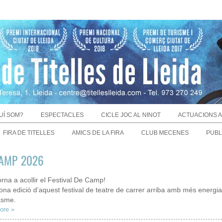
UÍ SOM?
ESPECTACLES
CICLE JOC AL NINOT
ACTUACIONS A
FIRA DE TITELLES
AMICS DE LA FIRA
CLUB MECENES
PUBL
AMP 2026
rna a acollir el Festival De Camp!
na edició d’aquest festival de teatre de carrer arriba amb més energia
asme.
ore »