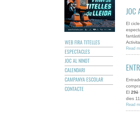
JOC 
El cic
espect
fantàst
WEB FIRA TITELLES
Activit
Read m
ESPECTACLES
JOC AL NINOT
ENTR
CALENDARI
CAMPANYA ESCOLAR
Entrade
comprar
CONTACTE
El
29è 
dies 11
Read m