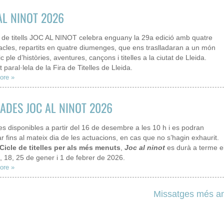
AL NINOT 2026
le de titells JOC AL NINOT celebra enguany la 29a edició amb quatre
acles, repartits en quatre diumenges, que ens traslladaran a un món
ic ple d’històries, aventures, cançons i titelles a la ciutat de Lleida.
at paral·lela de la Fira de Titelles de Lleida.
ore »
ADES JOC AL NINOT 2026
s disponibles a partir del 16 de desembre a les 10 h i es podran
 fins al mateix dia de les actuacions, en cas que no s’hagin exhaurit.
Cicle de titelles per als més menuts
,
Joc al ninot
es durà a terme e
, 18, 25 de gener i 1 de febrer de 2026.
ore »
Missatges més an